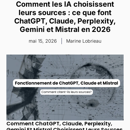
Comment les IA choisissent
Aller
au
leurs sources : ce que font
contenu
ChatGPT, Claude, Perplexity,
Gemini et Mistral en 2026
mai 15, 2026
Marine Lobrieau
Comment ChatGPT, Claude, Perplexity,
Gemini Et Mistral Choisissent Leurs Sources