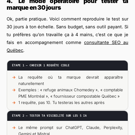
4.
Le mode opératoire pour tester ta
marque en 30 jours
Ok, partie pratique. Voici comment reproduire le test sur
30 jours à ton échelle. Sans budget, sans outil payant. Si
tu préfères qu’on travaille ça à 4 mains, c’est ce que je
fais en accompagnement comme
consultante SEO au
Québec
.
ÉTAPE 1 — CHOISIR 1 REQUÊTE CIBLE
La requête où ta marque devrait apparaître
naturellement
Exemples : « refuge animaux Chomedey », « comptable
PME Montréal », « fournisseur compostable Québec »
1 requête, pas 10. Tu testeras les autres après
ÉTAPE 2 — TESTER TA VISIBILITÉ SUR LES 5 IA
Le même prompt sur ChatGPT, Claude, Perplexity,
Gemini et Mistral